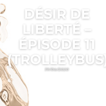
DÉSIR DE
LIBERTÉ –
ÉPISODE 11
(TROLLEYBUS
19/06/2020