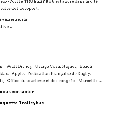
ieux-Port le
TROLLEYBUS
est ancré dans la cité
utes de l’aéroport.
 événements :
ntive …
ssan, Walt Disney, Uriage Cosmétiques, Beach
idas, Apple, Fédération Française de Rugby,
s, Office du tourisme et des congrès – Marseille …
nous contacter
.
laquette Trolleybus