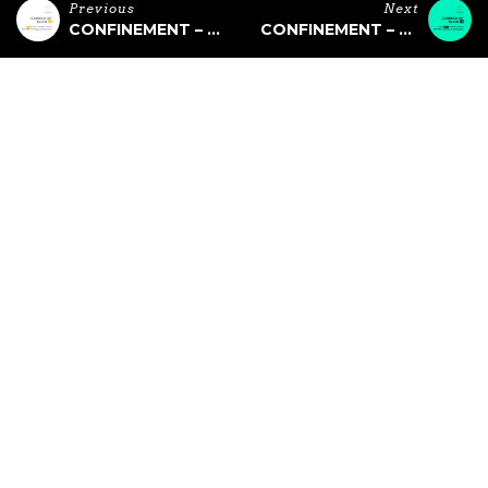
Previous
Next
CONFINEMENT – ÉPISODE 27 (LA BOUM DE MARQUISE)
CONFINEMENT – ÉPISODE 28 (WHISKYBAR)
CONFINEMENT – Hors Série #03
Mix confinement dédié a la UK Garage mixé par
DJ
Trackworks
, ex DJ résident des mardis de la Marquise et DJ
pour des marques comme RedBull, Nike, Sosh, et DJ des