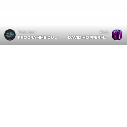
Previous
Next
PROGRAMME DU 08 AU 10 FEV
DAVID HOPPERMAN – INTERVIEW
WE DE PÂQUES – 4 soirs ! :
La boite de nuit Trolleybus est
ouverte 4 soirs : Jeudi,
vendredi, samedi et dimanche.